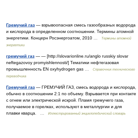
Гремучий газ
— взрывоопасная смесь газообразных водорода
и кислорода в определенном соотношении. Термины атомной
энергетики. Концерн Росэнергоатом, 2010 …
Термины атомной
энергетики
гремучий газ
— — [http://slovarionline.ru/anglo russkiy slovar
neftegazovoy promyishlennosti/] Тематики нефтегазовая
промышленность EN oxyhydrogen gas …
Справочник технического
переводчика
Гремучий газ
— ГРЕМУЧИЙ ГАЗ, смесь водорода и кислорода,
обычно в соотношении 2:1 по объему. Взрывается при контакте
с огнем или электрической искрой. Пламя гремучего газа,
получаемое в горелках, используют в металлургии и для
плавки кварца. …
Иллюстрированный энциклопедический словарь