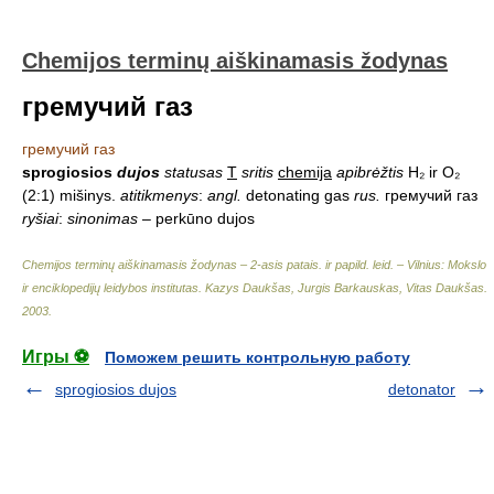
Chemijos terminų aiškinamasis žodynas
гремучий газ
гремучий газ
sprogiosios
dujos
statusas
T
sritis
chemija
apibrėžtis
H₂ ir O₂
(2:1) mišinys.
atitikmenys
:
angl.
detonating gas
rus.
гремучий газ
ryšiai
:
sinonimas
– perkūno dujos
Chemijos terminų aiškinamasis žodynas – 2-asis patais. ir papild. leid. – Vilnius: Mokslo
ir enciklopedijų leidybos institutas
.
Kazys Daukšas, Jurgis Barkauskas, Vitas Daukšas
.
2003
.
Игры ⚽
Поможем решить контрольную работу
sprogiosios dujos
detonator