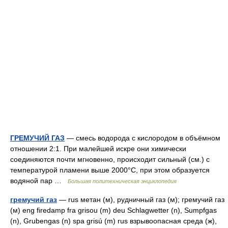
ГРЕМУЧИЙ ГАЗ
— смесь водорода с кислородом в объёмном
отношении 2:1. При малейшей искре они химически
соединяются почти мгновенно, происходит сильный (см.) с
температурой пламени выше 2000°С, при этом образуется
водяной пар …
Большая политехническая энциклопедия
гремучий газ
— rus метан (м), рудничный газ (м); гремучий газ
(м) eng firedamp fra grisou (m) deu Schlagwetter (n), Sumpfgas
(n), Grubengas (n) spa grisú (m) rus взрывоопасная среда (ж),