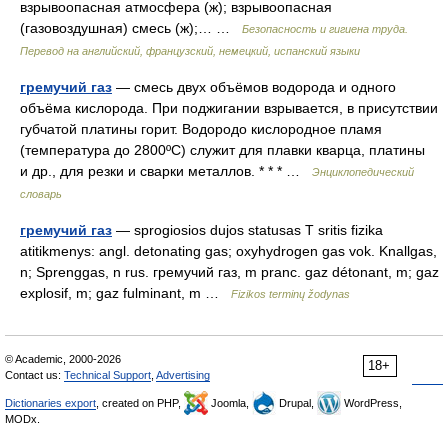
взрывоопасная атмосфера (ж); взрывоопасная
(газовоздушная) смесь (ж);… …
Безопасность и гигиена труда.
Перевод на английский, французский, немецкий, испанский языки
гремучий газ
— смесь двух объёмов водорода и одного
объёма кислорода. При поджигании взрывается, в присутствии
губчатой платины горит. Водородо кислородное пламя
(температура до 2800ºC) служит для плавки кварца, платины
и др., для резки и сварки металлов. * * * …
Энциклопедический
словарь
гремучий газ
— sprogiosios dujos statusas T sritis fizika
atitikmenys: angl. detonating gas; oxyhydrogen gas vok. Knallgas,
n; Sprenggas, n rus. гремучий газ, m pranc. gaz détonant, m; gaz
explosif, m; gaz fulminant, m …
Fizikos terminų žodynas
© Academic, 2000-2026
18+
Contact us:
Technical Support
,
Advertising
Dictionaries export
, created on PHP,
Joomla,
Drupal,
WordPress,
MODx.