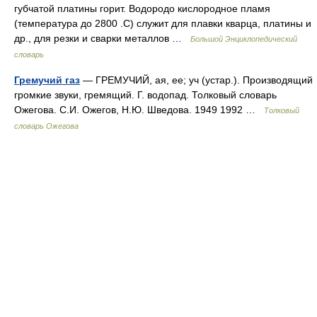
губчатой платины горит. Водородо кислородное пламя
(температура до 2800 .С) служит для плавки кварца, платины и
др., для резки и сварки металлов …
Большой Энциклопедический
словарь
Гремучий газ
— ГРЕМУЧИЙ, ая, ее; уч (устар.). Производящий
громкие звуки, гремящий. Г. водопад. Толковый словарь
Ожегова. С.И. Ожегов, Н.Ю. Шведова. 1949 1992 …
Толковый
словарь Ожегова